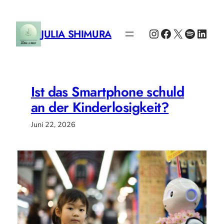
Zum
Inhalt
Instagram
Facebook
X
Spotify
Link
JULIA SHIMURA
springen
Ist das Smartphone schuld
an der Kinderlosigkeit?
Juni 22, 2026