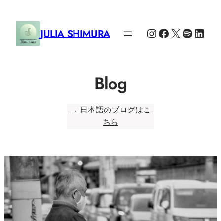
Zum
Inhalt
Instagram
Facebook
X
Spotify
Link
JULIA SHIMURA
springen
Blog
→ 日本語のブログはこ
ちら